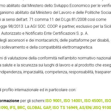
mo abilitato dal Ministero dello Sviluppo Economico per le verif
organismo abilitato dal Ministero del Lavoro e delle Politiche Social
ensi ai sensi dell’art. 71 comma 11 del D.Lgs 81/2008 così come
egge 98/2013. La AGI SOC. COOP. è partner, esclusivo per la Sicil
Autorizzato e Notificato Ente Certificazioni S. p. A.
degli ascensori e dei montacarichi, delle piattaforme per disabili,
di sollevamento e della compatibilità elettromagnetica.
 di valutazione della conformità nell’ambito normativo naziona
, la salute e la sicurezza sui luoghi di lavoro e al prodotto che ese
 di indipendenza, imparzialità, competenza, responsabilità, traspare
 profilo internazionale ed in particolare con:
Formazione
per gli schemi
ISO 9001, ISO 14001, ISO 45001, IS
 1090, IFS, BRC, GLOBAL GAP, ISO TS 16949, AS/EN/JISQ 9100