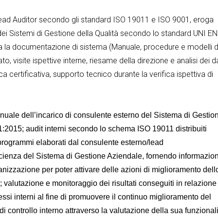
r/Lead Auditor secondo gli standard ISO 19011 e ISO 9001, eroga
 dei Sistemi di Gestione della Qualità secondo lo standard UNI EN
tta la documentazione di sistema (Manuale, procedure e modelli d
, visite ispettive interne, riesame della direzione e analisi dei da
ica certificativa, supporto tecnico durante la verifica ispettiva di
annuale dell’incarico di consulente esterno del Sistema di Gestio
2015; audit interni secondo lo schema ISO 19011 distribuiti
programmi elaborati dal consulente esterno/lead
fficienza del Sistema di Gestione Aziendale, fornendo informazion
rganizzazione per poter attivare delle azioni di miglioramento dell
i; valutazione e monitoraggio dei risultati conseguiti in relazione
ocessi interni al fine di promuovere il continuo miglioramento del
i controllo interno attraverso la valutazione della sua funzionali