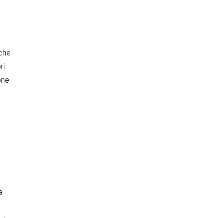
 che
ri.
one
a