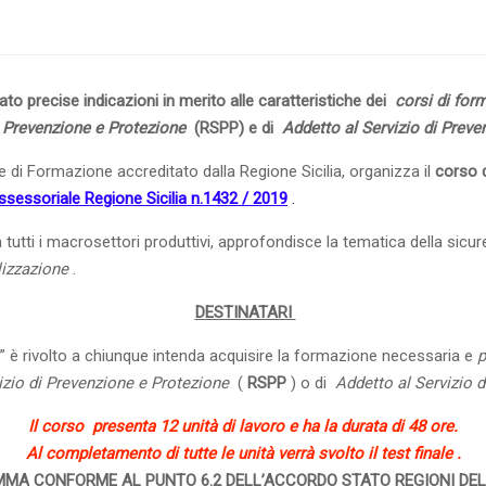
REGIONI
DEL
7/7/16
MODULO
to precise indicazioni in merito alle caratteristiche dei
corsi di for
B
i Prevenzione e Protezione
(RSPP) e di
Addetto al Servizio di Preve
COMUNE
quantità
e di Formazione accreditato dalla Regione Sicilia, organizza il
corso 
sessoriale Regione Sicilia n.1432 / 2019
.
utti i macrosettori produttivi, approfondisce la tematica della sicure
lizzazione
.
DESTINATARI
”
è rivolto a chiunque intenda acquisire la formazione necessaria e
p
izio di Prevenzione e Protezione
(
RSPP
) o di
Addetto al Servizio 
Il corso
presenta 12 unità di lavoro e ha la durata di 48 ore.
Al completamento di tutte le unità verrà svolto il test finale
.
MA CONFORME AL PUNTO 6.2 DELL’ACCORDO STATO REGIONI DEL 