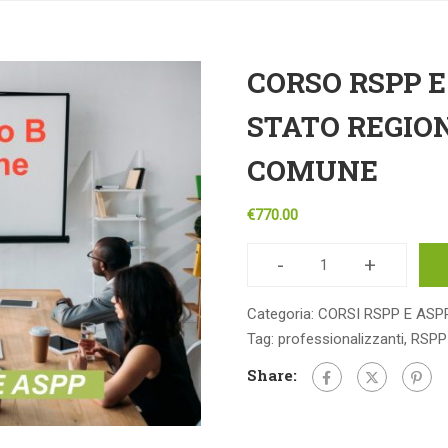
CORSO RSPP E
STATO REGION
COMUNE
€
770.00
-
+
CORSO
RSPP
Categoria:
CORSI RSPP E ASP
E
Tag:
professionalizzanti
,
RSPP
ASPP
Share:
–
ACCORDO
STATO