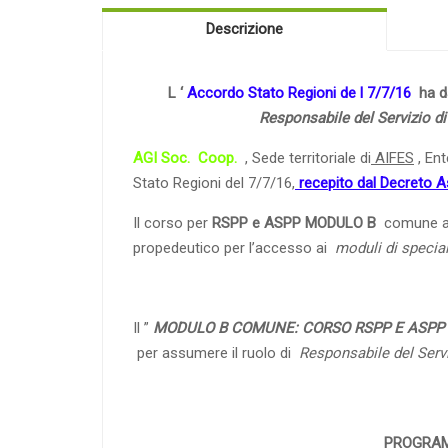
Descrizione
L ‘
Accordo Stato Regioni de
l
7/7/16
ha da
Responsabile del Servizio d
AGI Soc.
Coop.
, Sede territoriale di
AIFES
, Ent
Stato Regioni del 7/7/16,
recepito dal Decreto As
Il corso per
RSPP e ASPP MODULO B
comune a t
propedeutico per l’accesso ai
moduli di specia
Il ”
MODULO B COMUNE: CORSO RSPP E ASPP
per assumere il ruolo di
Responsabile del Serv
PROGRAM