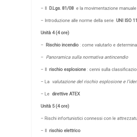
– Il
D.Lgs.
81/08
e la movimentazione manuale d
– Introduzione alle norme della serie
UNI ISO 1
Unità 4 (4 ore)
–
Rischio incendio
: come valutarlo e determina
–
Panoramica sulla normativa antincendio
– Il
rischio esplosione
: cenni sulla classificazi
– La
valutazione del rischio esplosione e l’iden
– Le
direttive ATEX
Unità 5 (4 ore)
– Rischi infortunistici connessi con le attrezza
– Il
rischio elettrico