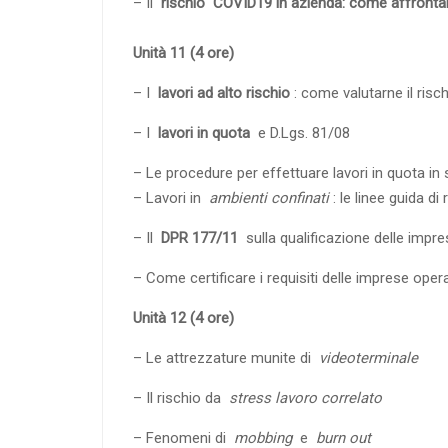
– Il
rischio
COVID19 in azienda: come affront
Unità 11 (4 ore)
– I
lavori ad alto rischio
: come valutarne il risch
– I
lavori in quota
e D.Lgs.
81/08
– Le procedure per effettuare lavori in quota in 
– Lavori in
ambienti confinati
: le linee guida di
– Il
DPR 177/11
sulla qualificazione delle impre
– Come certificare i requisiti delle imprese opera
Unità 12 (4 ore)
– Le attrezzature munite di
videoterminale
– Il rischio da
stress lavoro correlato
– Fenomeni di
mobbing
e
burn out