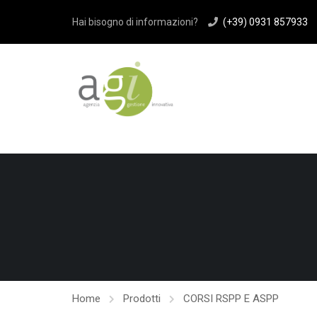
>
Hai bisogno di informazioni?
(+39) 0931 857933
Home
Prodotti
CORSI RSPP E ASPP