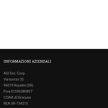
INFORMAZIONI AZIENDALI
AGI Soc. Coop.
Via Isonzo 35
96019 Rosolini (SR)
P.iva 01596380897
CCIAA di Siracusa
REA SR-134210