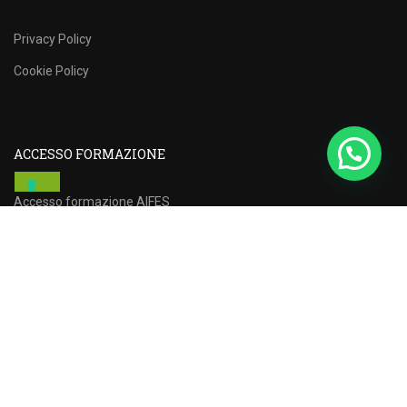
Privacy Policy
Cookie Policy
ACCESSO FORMAZIONE
Accesso formazione AIFES
Accesso Formazione AGI
Copyright © AGI SOC. COOP. Realizzato da
Salvo Scifo.
LE TUE PREFERENZE RELATIVE ALLA PRIVACY
Informativa sulla raccolta