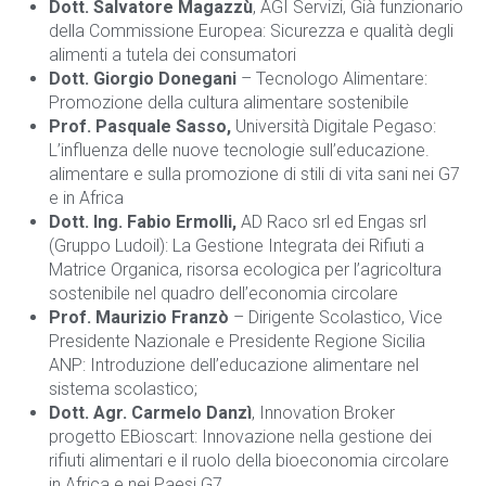
Dott. Salvatore Magazzù
, AGI Servizi, Già funzionario
della Commissione Europea: Sicurezza e qualità degli
alimenti a tutela dei consumatori
Dott. Giorgio Donegani
– Tecnologo Alimentare:
Promozione della cultura alimentare sostenibile
Prof. Pasquale Sasso,
Università Digitale Pegaso:
L’influenza delle nuove tecnologie sull’educazione.
alimentare e sulla promozione di stili di vita sani nei G7
e in Africa
Dott. Ing. Fabio Ermolli,
AD Raco srl ed Engas srl
(Gruppo Ludoil): La Gestione Integrata dei Rifiuti a
Matrice Organica, risorsa ecologica per l’agricoltura
sostenibile nel quadro dell’economia circolare
Prof. Maurizio Franzò
– Dirigente Scolastico, Vice
Presidente Nazionale e Presidente Regione Sicilia
ANP: Introduzione dell’educazione alimentare nel
sistema scolastico;
Dott. Agr. Carmelo Danzì
, Innovation Broker
progetto EBioscart: Innovazione nella gestione dei
rifiuti alimentari e il ruolo della bioeconomia circolare
in Africa e nei Paesi G7